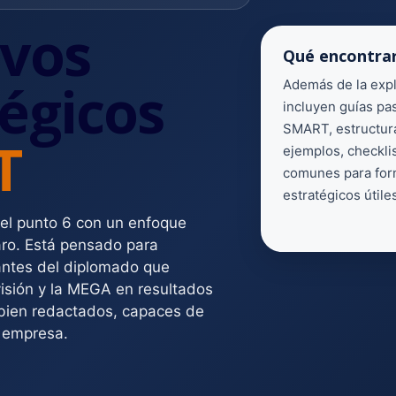
ivos
Qué encontrar
égicos
Además de la expl
incluyen guías pas
SMART, estructura
T
ejemplos, checklis
comunes para form
estratégicos útile
a el punto 6 con un enfoque
laro. Está pensado para
antes del diplomado que
visión y la MEGA en resultados
 bien redactados, capaces de
a empresa.