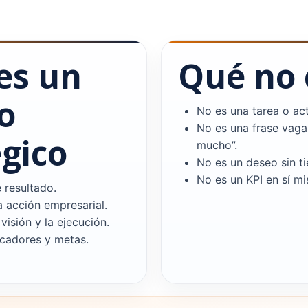
es un
Qué no 
o
No es una tarea o act
No es una frase vag
égico
mucho”.
No es un deseo sin t
No es un KPI en sí m
resultado.
a acción empresarial.
visión y la ejecución.
icadores y metas.