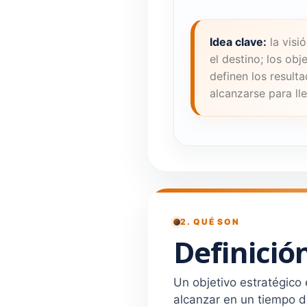
Idea clave:
la visi
el destino; los obj
definen los result
alcanzarse para lle
2. QUÉ SON
Definició
Un objetivo estratégico
alcanzar en un tiempo d