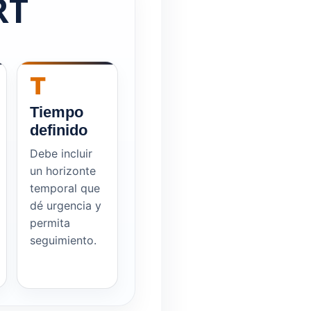
RT
T
Tiempo
definido
Debe incluir
un horizonte
temporal que
dé urgencia y
permita
seguimiento.