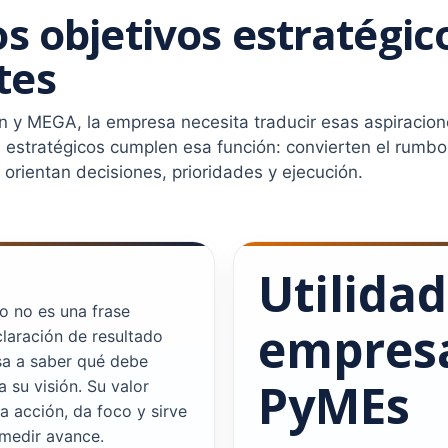
os objetivos estratégic
tes
ón y MEGA, la empresa necesita traducir esas aspiracio
s estratégicos cumplen esa función: convierten el rumbo
orientan decisiones, prioridades y ejecución.
Utilida
o no es una frase
empresa
claración de resultado
sa a saber qué debe
PyMEs
a su visión. Su valor
a acción, da foco y sirve
medir avance.