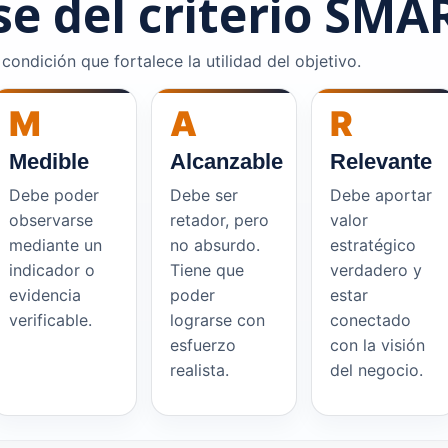
se del criterio SMA
condición que fortalece la utilidad del objetivo.
M
A
R
Medible
Alcanzable
Relevante
Debe poder
Debe ser
Debe aportar
observarse
retador, pero
valor
mediante un
no absurdo.
estratégico
indicador o
Tiene que
verdadero y
evidencia
poder
estar
verificable.
lograrse con
conectado
esfuerzo
con la visión
realista.
del negocio.