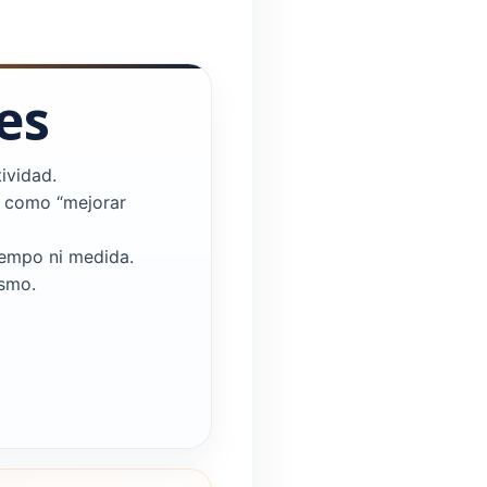
es
ividad.
a como “mejorar
iempo ni medida.
ismo.