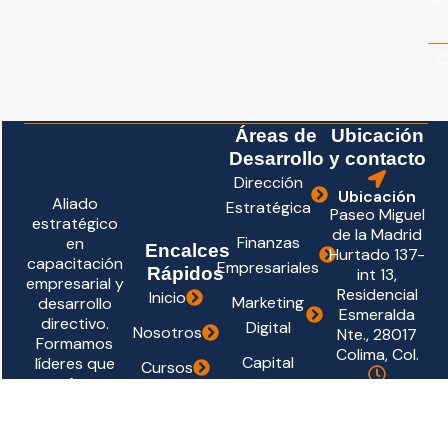
C
Áreas de
Ubicación
Desarrollo
y contacto
Dirección
Ubicación
Aliado
Estratégica
Paseo Miguel
estratégico
de la Madrid
Finanzas
en
Encalces
Hurtado 137-
capacitación
Empresariales
Rápidos
int 13,
empresarial y
Residencial
Inicio
Marketing
desarrollo
Esmeralda
directivo.
Digital
Nosotros
Nte., 28017
Formamos
Colima, Col.
Capital
líderes que
Cursos
transforman
Humano y
Horarios
Diplomados
resultados
Lun - Vie:
Liderazgo
con visión,
9:00 – 14:00
Seminarios
estrategia y
Productividad