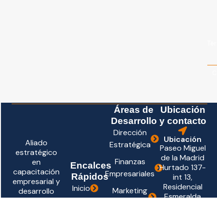
Tér
C
Áreas de
Ubicación
Desarrollo
y contacto
Dirección
Ubicación
Aliado
Estratégica
Paseo Miguel
estratégico
de la Madrid
Finanzas
en
Encalces
Hurtado 137-
capacitación
Empresariales
Rápidos
int 13,
empresarial y
Residencial
Inicio
Marketing
desarrollo
Esmeralda
directivo.
Digital
Nosotros
Nte., 28017
Formamos
Colima, Col.