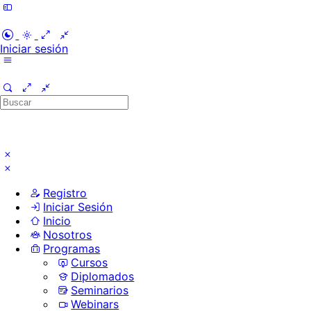
Iniciar sesión
Registrarme
Buscar
por:
Registro
Iniciar Sesión
Inicio
Nosotros
Programas
Cursos
Diplomados
Seminarios
Webinars