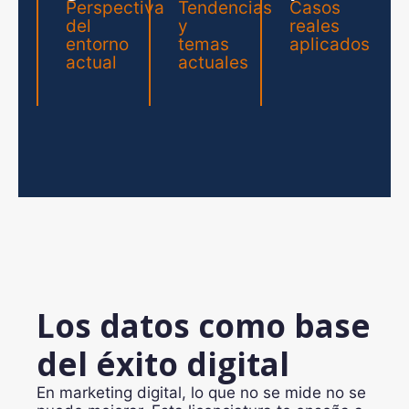
Perspectiva
Tendencias
Casos
del
y
reales
entorno
temas
aplicados
actual
actuales
Los datos como base
del éxito digital
En marketing digital, lo que no se mide no se