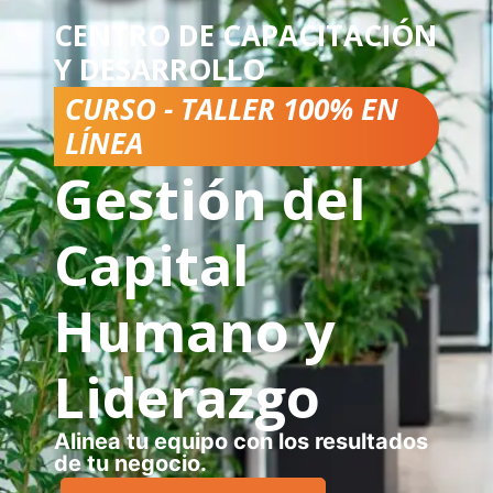
CENTRO DE CAPACITACIÓN
Y DESARROLLO
CURSO - TALLER 100% EN
LÍNEA
Gestión del
Capital
Humano y
Liderazgo
Alinea tu equipo con los resultados
de tu negocio.