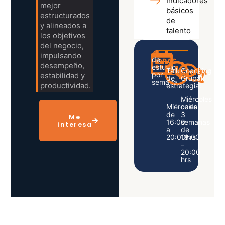
Indicadores
mejor
básicos
estructurados
de
y alineados a
talento
los objetivos
del negocio,
4
impulsando
de
HORAS
2
1
desempeño,
estudio
Taller
Coaching
SESIONES
SESIÓN
por
estabilidad y
de
Grupal:
semana
productividad.
estrategia:
Miércoles
Miércoles
cada
de
3
Me
16:00
semanas
interesa
a
de
20:00hrs
18:00
–
20:00
hrs