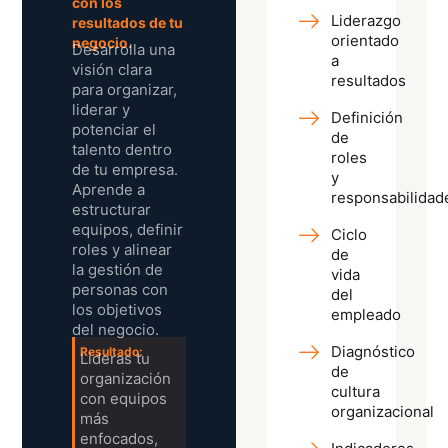
con los
Liderazgo
resultados de tu
orientado
negocio.
Desarrolla una
a
visión clara
resultados
para organizar,
liderar y
Definición
potenciar el
de
talento dentro
roles
de tu empresa.
y
Aprende a
responsabilidad
estructurar
equipos, definir
Ciclo
roles y alinear
de
la gestión de
vida
personas con
del
los objetivos
empleado
del negocio.
Diagnóstico
Resultado:
Lideras tu
de
organización
cultura
con equipos
organizacional
más
enfocados,