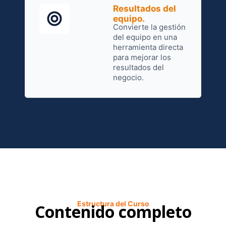
Resultados del
equipo.
Convierte la gestión
del equipo en una
herramienta directa
para mejorar los
resultados del
negocio.
Estructura del Curso
Contenido completo