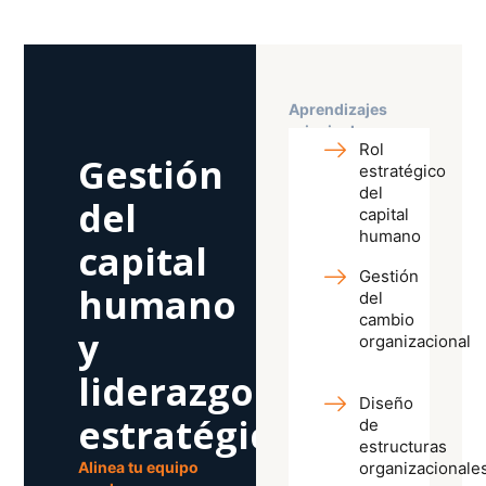
Aprendizajes
principales
Rol
Gestión
estratégico
del
del
capital
humano
capital
Gestión
humano
del
cambio
y
organizacional
liderazgo
Diseño
estratégico.
de
estructuras
Alinea tu equipo
organizacionale