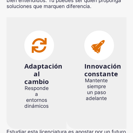
bien entendidos. Tú puedes ser quien proponga
soluciones que marquen diferencia.
Adaptación
Innovación
al
constante
cambio
Mantente
siempre
Responde
un paso
a
adelante
entornos
dinámicos
Estudiar esta licenciatura es apostar por un futuro