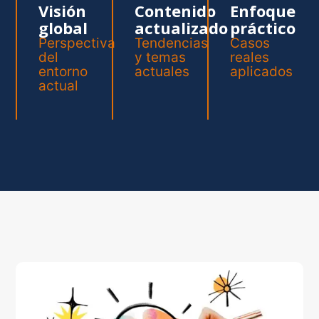
Visión
Contenido
Enfoque
global
actualizado
práctico
Perspectiva
Tendencias
Casos
del
y temas
reales
entorno
actuales
aplicados
actual