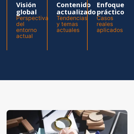
Visión
Contenido
Enfoque
global
actualizado
práctico
Perspectiva
Tendencias
Casos
del
y temas
reales
entorno
actuales
aplicados
actual