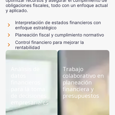
optimizar recursos y asegurar el cumplimiento de
obligaciones fiscales, todo con un enfoque actual
y aplicado.
Interpretación de estados financieros con
enfoque estratégico
Planeación fiscal y cumplimiento normativo
Control financiero para mejorar la
rentabilidad
Análisis de
Trabajo
datos
colaborativo en
financieros
planeación
para la toma
financiera y
de decisiones
presupuestos
empresariales