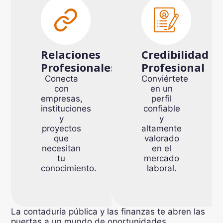
Relaciones
Credibilidad
Profesionales
Profesional
Conecta
Conviértete
con
en un
empresas,
perfil
instituciones
confiable
y
y
proyectos
altamente
que
valorado
necesitan
en el
tu
mercado
conocimiento.
laboral.
La contaduría pública y las finanzas te abren las
puertas a un mundo de oportunidades