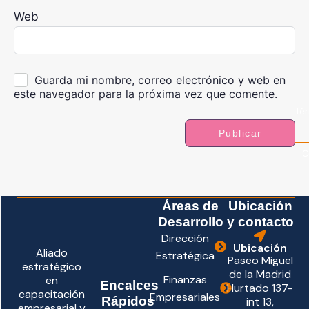
Web
Guarda mi nombre, correo electrónico y web en
este navegador para la próxima vez que comente.
Tér
C
Áreas de
Ubicación
Desarrollo
y contacto
Dirección
Ubicación
Aliado
Estratégica
Paseo Miguel
estratégico
de la Madrid
Finanzas
en
Encalces
Hurtado 137-
capacitación
Empresariales
Rápidos
int 13,
empresarial y