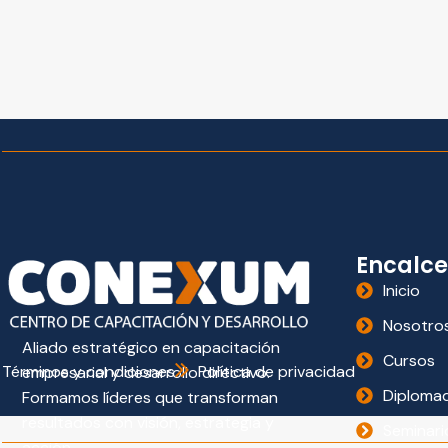
Encalce
Inicio
Nosotro
Aliado estratégico en capacitación
Cursos
Términos y condiciones
Política de privacidad
empresarial y desarrollo directivo.
Diploma
Formamos líderes que transforman
resultados con visión, estrategia y
Seminari
acción.